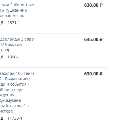
рция 2 Животные
630.00
Р
16 Тушканчик,
левая мышь
Д:
2571-1
дерланды 2 евро
635.00
Р
07 Римский
говор
Д:
1390-1
захстан 100 тенге
630.00
Р
21 Выдающиеся
ди и события -
50 лет со дня
ждения
джимукана
найтпасова" в
истере
Д:
11730-1