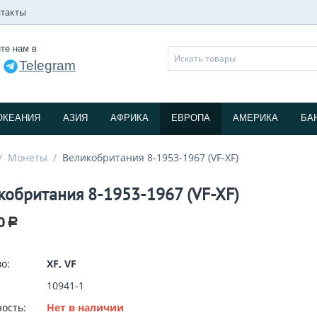
такты
те нам в
Telegram
и
ОКЕАНИЯ
АЗИЯ
АФРИКА
ЕВРОПА
АМЕРИКА
БА
/
Монеты
/
Великобритания 8-1953-1967 (VF-XF)
кобритания 8-1953-1967 (VF-XF)
0
Р
о:
XF, VF
10941-1
ость:
Нет в наличии