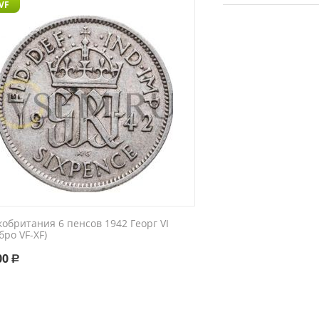
 VF
обритания 6 пенсов 1942 Георг VI
бро VF-XF)
00
Р