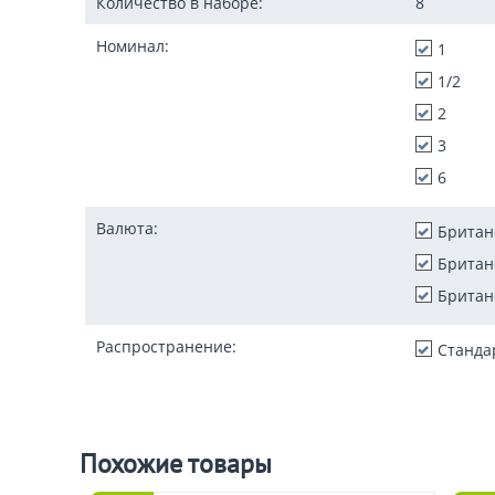
Количество в наборе:
8
Номинал:
1
1/2
2
3
6
Валюта:
Британ
Британ
Британ
Распространение:
Станда
Похожие товары