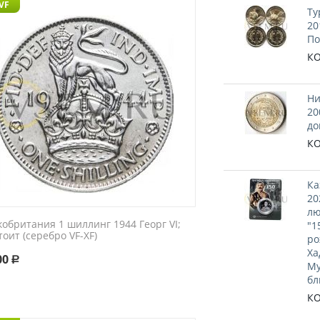
 VF
Ту
20
По
КО
Ни
20
до
КО
Ка
20
лю
обритания 1 шиллинг 1944 Георг VI;
"1
тоит (серебро VF-XF)
ро
Ха
00
Р
Му
бл
КО