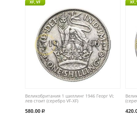
XF, VF
XF,
Великобритания 1 шиллинг 1946 Георг VI;
Велик
лев стоит (серебро VF-XF)
(сере
580.00
420.
Р