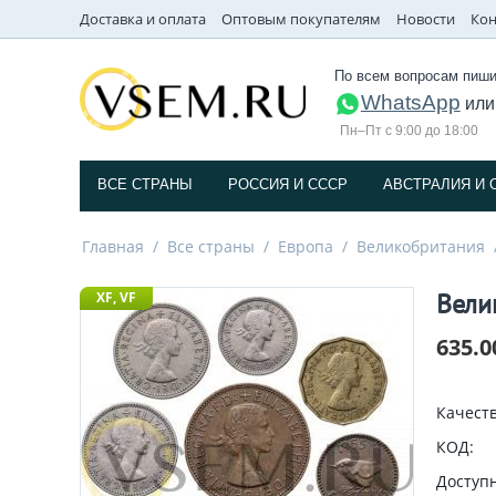
Доставка и оплата
Оптовым покупателям
Новости
Кон
По всем вопросам пиши
WhatsApp
ил
Пн–Пт с 9:00 до 18:00
ВСЕ СТРАНЫ
РОССИЯ И СССP
АВСТРАЛИЯ И 
Главная
/
Все страны
/
Европа
/
Великобритания
Вели
XF, VF
635.0
Качеств
КОД:
Доступн