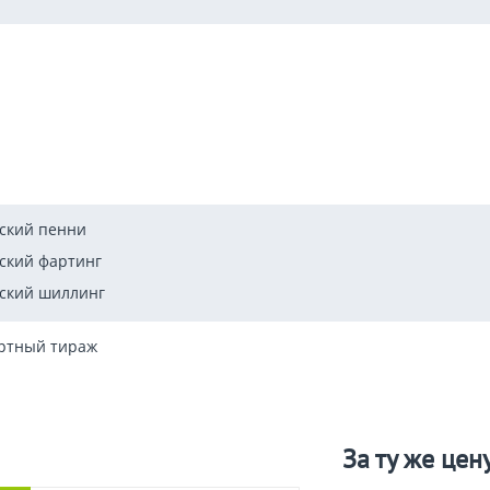
ский пенни
ский фартинг
ский шиллинг
ртный тираж
За ту же цен