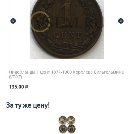
Нидерланды 1 цент 1877-1900 Королева Вильгельмина
(VF-XF)
135.00
Р
За ту же цену!