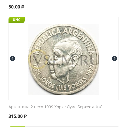
50.00
Р
UNC
Аргентина 2 песо 1999 Хорхе Луис Борхес aUnC
315.00
Р