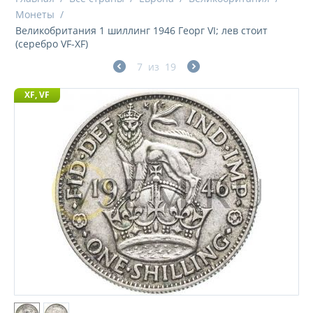
Монеты
/
Великобритания 1 шиллинг 1946 Георг VI; лев стоит
(серебро VF-XF)
7
из
19
XF, VF