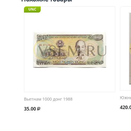
UNC
Южны
Вьетнам 1000 донг 1988
420.
35.00
Р