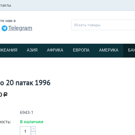
такты
те нам в
Telegram
и
ОКЕАНИЯ
АЗИЯ
АФРИКА
ЕВРОПА
АМЕРИКА
БА
о 20 патак 1996
0
Р
6943-1
ость:
В наличии
+
−