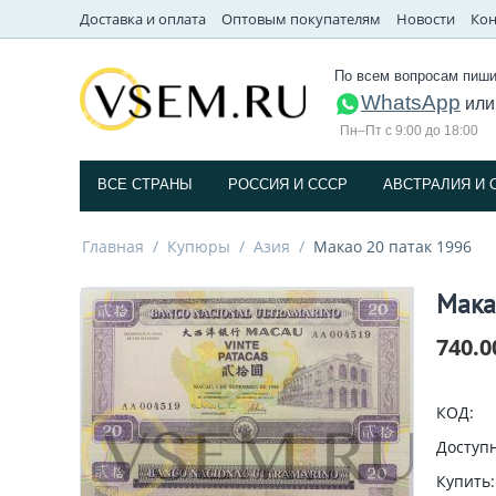
Доставка и оплата
Оптовым покупателям
Новости
Кон
По всем вопросам пиши
WhatsApp
ил
Пн–Пт с 9:00 до 18:00
ВСЕ СТРАНЫ
РОССИЯ И СССP
АВСТРАЛИЯ И 
Главная
/
Купюры
/
Азия
/
Макао 20 патак 1996
Мака
740.0
КОД:
Доступн
Купить: