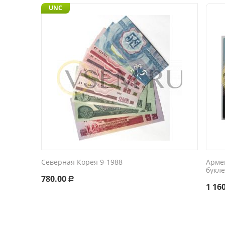
UNC
Северная Корея 9-1988
Арме
букл
780.00
Р
1 16