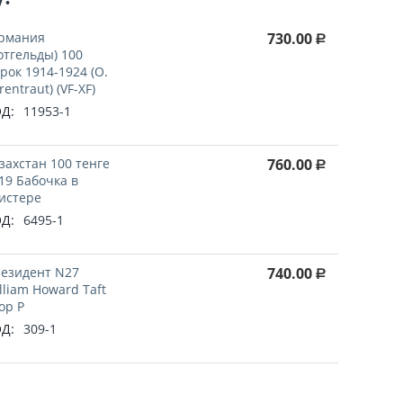
рмания
730.00
Р
отгельды) 100
рок 1914-1924 (O.
rentraut) (VF-XF)
Д:
11953-1
захстан 100 тенге
760.00
Р
19 Бабочка в
истере
Д:
6495-1
езидент N27
740.00
Р
lliam Howard Taft
ор P
Д:
309-1