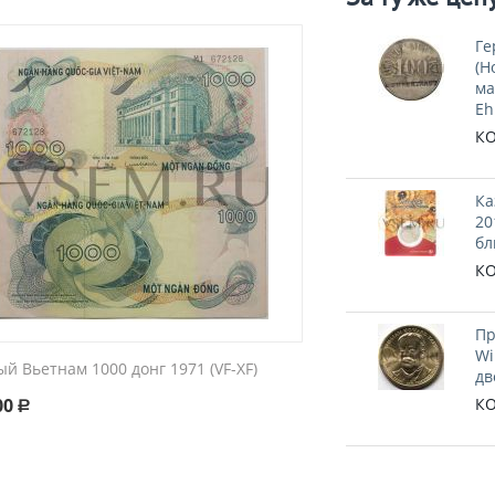
Ге
(Н
ма
Eh
КО
Ка
20
бл
КО
Пр
Wi
й Вьетнам 1000 донг 1971 (VF-XF)
дв
00
КО
Р