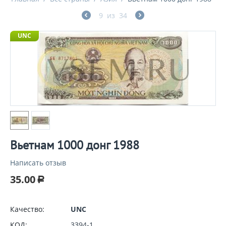
9
из
34
UNC
Вьетнам 1000 донг 1988
Написать отзыв
35.00
Р
Качество:
UNC
КОД:
3394-1