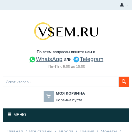
По всем вопросам пишите нам в
WhatsApp
Telegram
или
Пн–Пт с 9:00 до 18:00
МОЯ КОРЗИНА
Корзина пуста
МЕНЮ
Главная
/
Все страны
/
Европа
/
Греция
/
Монеты
/