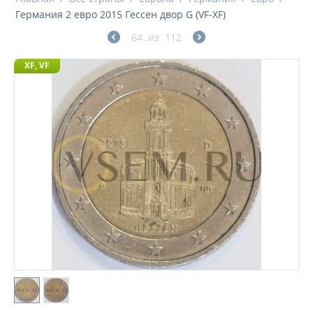
Германия 2 евро 2015 Гессен двор G (VF-XF)
64
из
112
XF, VF