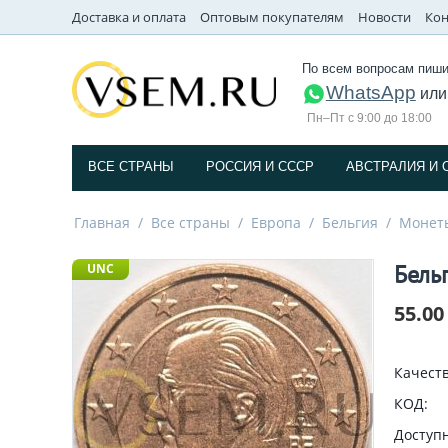
Доставка и оплата
Оптовым покупателям
Новости
Кон
По всем вопросам пиши
WhatsApp
ил
Пн–Пт с 9:00 до 18:00
ВСЕ СТРАНЫ
РОССИЯ И СССP
АВСТРАЛИЯ И 
Главная
/
Все страны
/
Европа
/
Бельгия
/
Монет
Бельг
UNC
55.00
Качеств
КОД:
Доступн