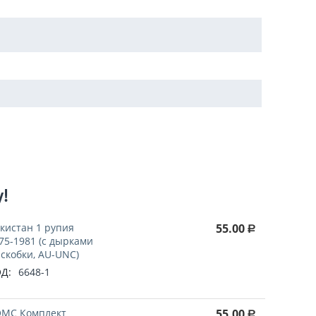
у!
кистан 1 рупия
55.00
Р
75-1981 (с дырками
 скобки, AU-UNC)
Д:
6648-1
МС Комплект
55.00
Р