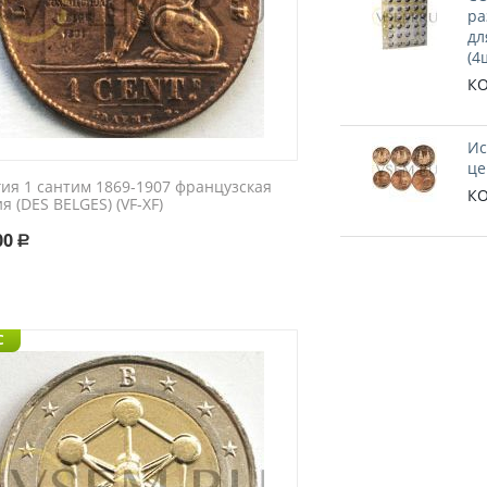
ра
дл
(4
КО
Ис
це
гия 1 сантим 1869-1907 французская
КО
я (DES BELGES) (VF-XF)
00
Р
C