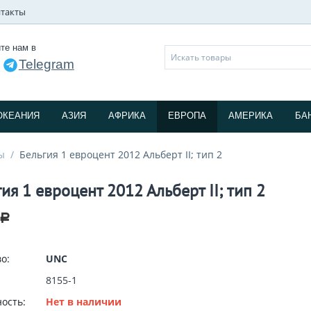
такты
те нам в
Telegram
и
ОКЕАНИЯ
АЗИЯ
АФРИКА
ЕВРОПА
АМЕРИКА
БА
ы
/
Бельгия 1 евроцент 2012 Альберт II; тип 2
ия 1 евроцент 2012 Альберт II; тип 2
Р
о:
UNC
8155-1
ость:
Нет в наличии