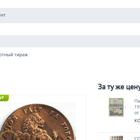
ент
ртный тираж
За ту же цен
 VF
Па
19
от
КО
СО