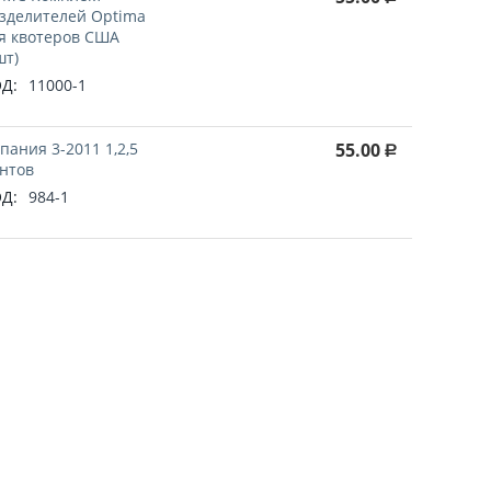
зделителей Optima
я квотеров США
шт)
Д:
11000-1
пания 3-2011 1,2,5
55.00
Р
нтов
Д:
984-1