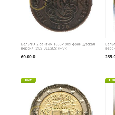
Бельгия 2 сантим 1833-1909 французская
Бель
версия (DES BELGES) (F-VF)
верси
60.00
285.
Р
UNC
UN