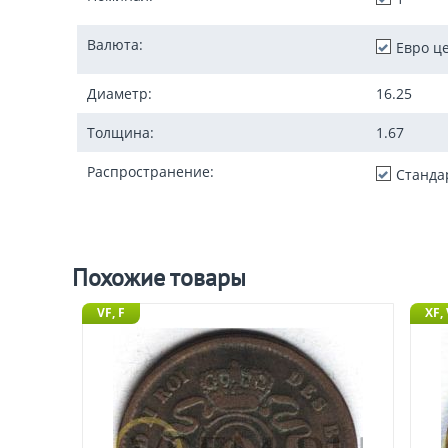
Валюта:
Евро ц
Диаметр:
16.25
Толщина:
1.67
Распространение:
Станда
Похожие товары
VF, F
XF,