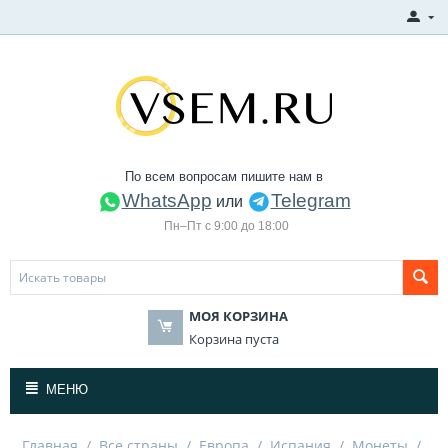
По всем вопросам пишите нам в
WhatsApp
Telegram
или
Пн–Пт с 9:00 до 18:00
МОЯ КОРЗИНА
Корзина пуста
МЕНЮ
Главная
/
Все страны
/
Европа
/
Испания
/
Монеты
/