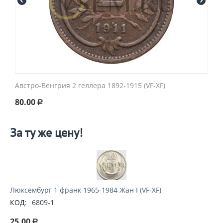
Австро-Венгрия 2 геллера 1892-1915 (VF-XF)
80.00
Р
За ту же цену!
Люксембург 1 франк 1965-1984 Жан I (VF-XF)
КОД:
6809-1
25.00
Р