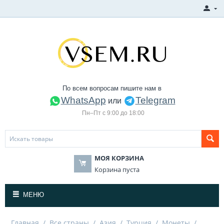
По всем вопросам пишите нам в
WhatsApp
Telegram
или
Пн–Пт с 9:00 до 18:00
МОЯ КОРЗИНА
Корзина пуста
МЕНЮ
Главная
/
Все страны
/
Азия
/
Турция
/
Монеты
/