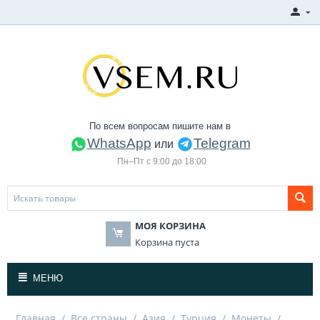
По всем вопросам пишите нам в
WhatsApp
Telegram
или
Пн–Пт с 9:00 до 18:00
МОЯ КОРЗИНА
Корзина пуста
МЕНЮ
Главная
/
Все страны
/
Азия
/
Турция
/
Монеты
/