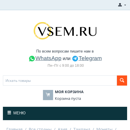
По всем вопросам пишите нам в
WhatsApp
Telegram
или
Пн–Пт с 9:00 до 18:00
МОЯ КОРЗИНА
Корзина пуста
МЕНЮ
Главная
/
Все страны
/
Азия
/
Таиланд
/
Монеты
/