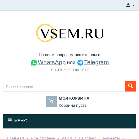
По всем вопросам пишите нам в
WhatsApp
Telegram
или
Пн–Пт с 9:00 до 18:00
МОЯ КОРЗИНА
Корзина пуста
МЕНЮ
Главная
/
Все страны
/
Азия
/
Таиланд
/
Монеты
/