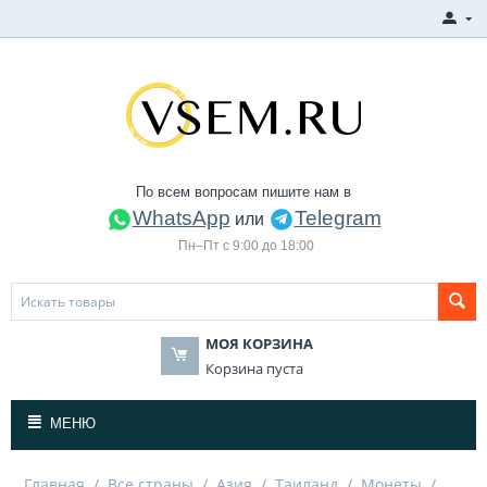
По всем вопросам пишите нам в
WhatsApp
Telegram
или
Пн–Пт с 9:00 до 18:00
МОЯ КОРЗИНА
Корзина пуста
МЕНЮ
Главная
/
Все страны
/
Азия
/
Таиланд
/
Монеты
/