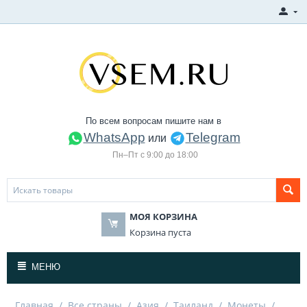
По всем вопросам пишите нам в
WhatsApp
Telegram
или
Пн–Пт с 9:00 до 18:00
МОЯ КОРЗИНА
Корзина пуста
МЕНЮ
Главная
/
Все страны
/
Азия
/
Таиланд
/
Монеты
/