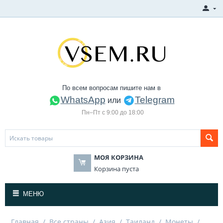
По всем вопросам пишите нам в
WhatsApp
Telegram
или
Пн–Пт с 9:00 до 18:00
МОЯ КОРЗИНА
Корзина пуста
МЕНЮ
Главная
/
Все страны
/
Азия
/
Таиланд
/
Монеты
/