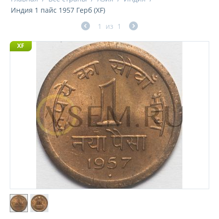
Индия 1 пайс 1957 Герб (XF)
1
из
1
XF