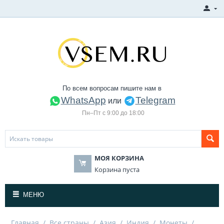
По всем вопросам пишите нам в
WhatsApp
Telegram
или
Пн–Пт с 9:00 до 18:00
МОЯ КОРЗИНА
Корзина пуста
МЕНЮ
Главная
/
Все страны
/
Азия
/
Индия
/
Монеты
/