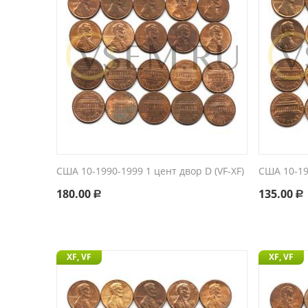
США 10-1990-1999 1 цент двор D (VF-XF)
США 10-19
180.00
135.00
Р
Р
XF, VF
XF, VF