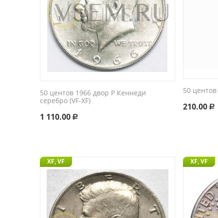
50 центов 
50 центов 1966 двор P Кеннеди
серебро (VF-XF)
210.00
Р
1 110.00
Р
XF, VF
XF, VF