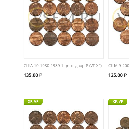
США 10-1980-1989 1 цент двор P (VF-XF)
США 9-2000
135.00
125.00
Р
Р
XF, VF
XF, VF