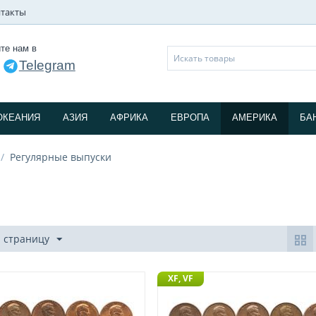
такты
те нам в
Telegram
и
ОКЕАНИЯ
АЗИЯ
АФРИКА
ЕВРОПА
АМЕРИКА
БА
/
Регулярные выпуски
а страницу
XF, VF