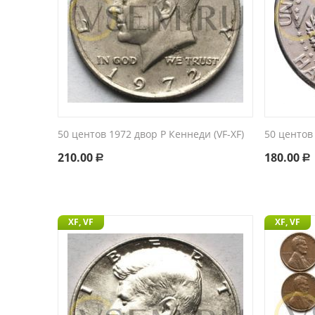
50 центов 1972 двор P Кеннеди (VF-XF)
50 центов
210.00
180.00
Р
Р
XF, VF
XF, VF