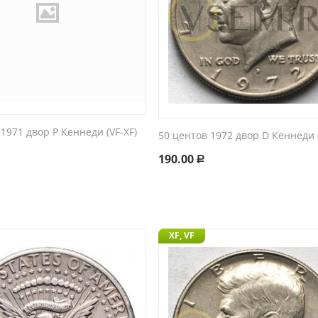
1971 двор P Кеннеди (VF-XF)
50 центов 1972 двор D Кеннеди (
190.00
Р
XF, VF