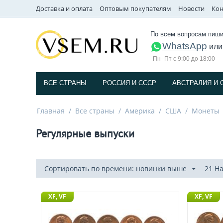
Доставка и оплата
Оптовым покупателям
Новости
Кон
По всем вопросам пиши
WhatsApp
ил
Пн–Пт с 9:00 до 18:00
ВСЕ СТРАНЫ
РОССИЯ И СССP
АВСТРАЛИЯ И 
Главная
/
Все страны
/
Америка
/
США
/
Монеты
Регулярные выпуски
Сортировать по времени: новинки выше
21 Н
XF, VF
XF, VF