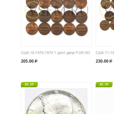
США 10-1970-1979 1 цент двор P (VF-XF)
США 11-195
205.00
230.00
Р
Р
XF, VF
XF, VF