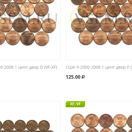
-2008 1 цент двор D (VF-XF)
США 9-2000-2008 1 цент двор P (
125.00
Р
XF, VF