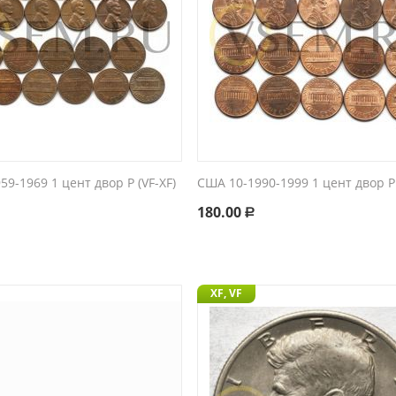
9-1969 1 цент двор P (VF-XF)
США 10-1990-1999 1 цент двор P 
180.00
Р
XF, VF