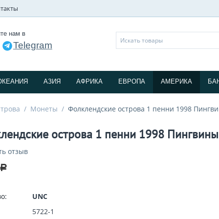
такты
те нам в
Telegram
и
ОКЕАНИЯ
АЗИЯ
АФРИКА
ЕВРОПА
АМЕРИКА
БА
строва
/
Монеты
/
Фолклендские острова 1 пенни 1998 Пингв
лендские острова 1 пенни 1998 Пингвины
ть отзыв
Р
о:
UNC
5722-1