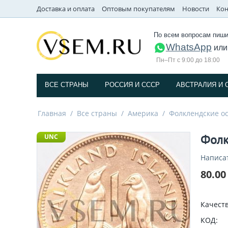
Доставка и оплата
Оптовым покупателям
Новости
Кон
По всем вопросам пиши
WhatsApp
ил
Пн–Пт с 9:00 до 18:00
ВСЕ СТРАНЫ
РОССИЯ И СССP
АВСТРАЛИЯ И 
Главная
/
Все страны
/
Америка
/
Фолклендские о
Фолк
UNC
Написа
80.00
Качеств
КОД: