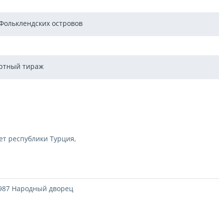
Фольклендских островов
ртный тираж
ет республики Турция,
1987 Народный дворец