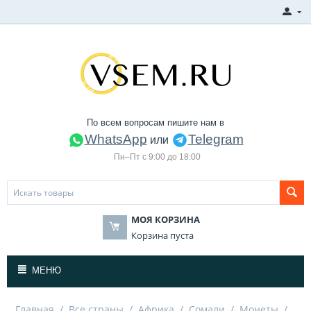
По всем вопросам пишите нам в
WhatsApp
Telegram
или
Пн–Пт с 9:00 до 18:00
МОЯ КОРЗИНА
Корзина пуста
МЕНЮ
Главная
/
Все страны
/
Африка
/
Сомали
/
Монеты
/