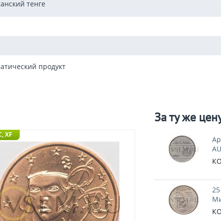
танский тенге
атический продукт
За ту же цен
, XF
Ар
AU
КО
25
Ми
КО