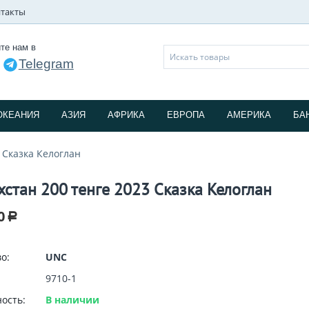
такты
те нам в
Telegram
и
ОКЕАНИЯ
АЗИЯ
АФРИКА
ЕВРОПА
АМЕРИКА
БА
 Сказка Келоглан
хстан 200 тенге 2023 Сказка Келоглан
0
Р
о:
UNC
9710-1
ость:
В наличии