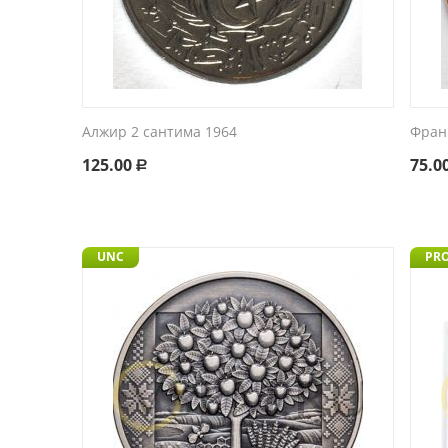
Алжир 2 сантима 1964
Фран
125.00
75.0
Р
UNC
PR