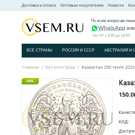
Доставка и оплата
Оптовым покупателям
Новости
Кон
По всем вопросам пиши
WhatsApp
ил
Пн–Пт с 9:00 до 18:00
ВСЕ СТРАНЫ
РОССИЯ И СССP
АВСТРАЛИЯ И 
Главная
/
Без категории
/
Казахстан 200 тенге 2023
Каза
UNC
150.0
Качеств
КОД:
Доступн