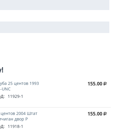
у!
уба 25 центов 1993
155.00
Р
-UNC
Д:
11929-1
 центов 2004 Штат
155.00
Р
чиган двор P
Д:
11918-1