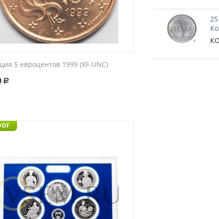
25
Ко
КО
ция 5 евроцентов 1999 (XF-UNC)
0
Р
OOF