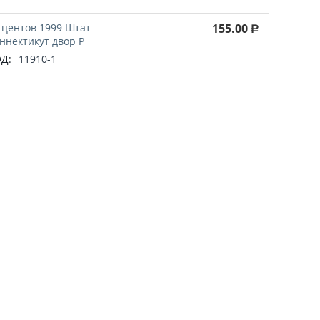
 центов 1999 Штат
155.00
Р
ннектикут двор P
Д:
11910-1