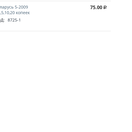
ларусь 5-2009
75.00
Р
2,5,10,20 копеек
Д:
8725-1