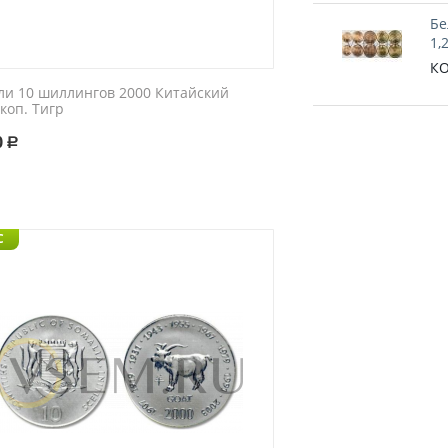
Бе
1,
КО
ли 10 шиллингов 2000 Китайский
коп. Тигр
0
Р
C