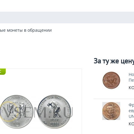
ые монеты в обращении
За ту же цен
C
Но
Пе
КО
Фр
ев
UN
КО