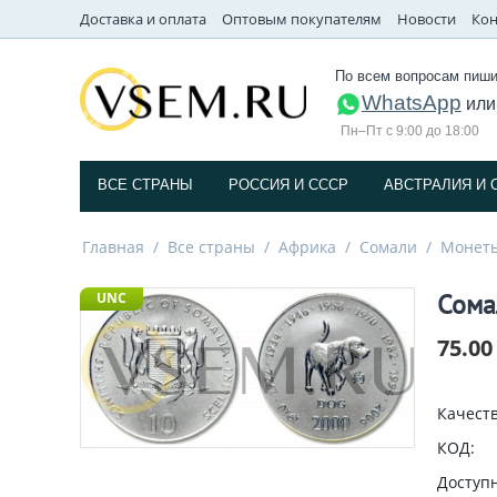
Доставка и оплата
Оптовым покупателям
Новости
Кон
По всем вопросам пиши
WhatsApp
ил
Пн–Пт с 9:00 до 18:00
ВСЕ СТРАНЫ
РОССИЯ И СССP
АВСТРАЛИЯ И 
Главная
/
Все страны
/
Африка
/
Сомали
/
Монет
Сома
UNC
75.00
Качеств
КОД:
Доступн