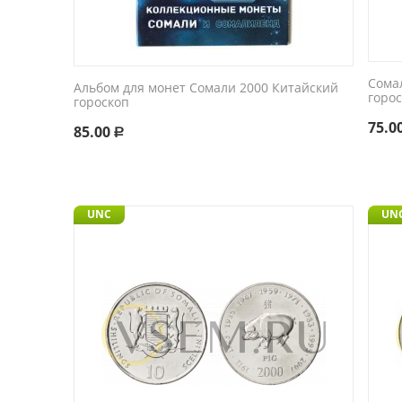
Сома
Альбом для монет Сомали 2000 Китайский
горос
гороскоп
75.0
85.00
Р
UNC
UN