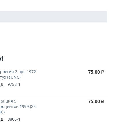
у!
рвегия 2 оре 1972
75.00
Р
тух (aUNC)
Д:
9758-1
анция 5
75.00
Р
роцентов 1999 (XF-
C)
Д:
8806-1