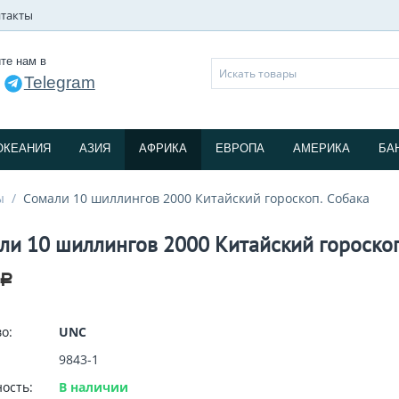
такты
те нам в
Telegram
и
ОКЕАНИЯ
АЗИЯ
АФРИКА
ЕВРОПА
АМЕРИКА
БА
ы
/
Сомали 10 шиллингов 2000 Китайский гороскоп. Собака
ли 10 шиллингов 2000 Китайский гороскоп
Р
о:
UNC
9843-1
ость:
В наличии