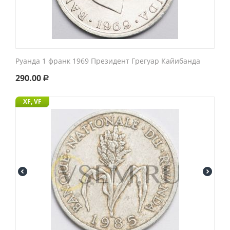
Руанда 1 франк 1969 Президент Грегуар Кайибанда
290.00
Р
XF, VF