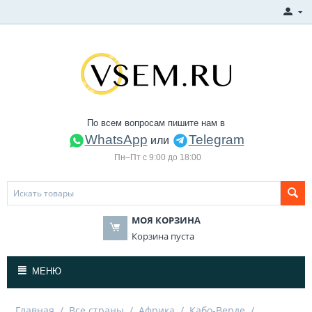
По всем вопросам пишите нам в
WhatsApp
Telegram
или
Пн–Пт с 9:00 до 18:00
МОЯ КОРЗИНА
Корзина пуста
МЕНЮ
Главная
/
Все страны
/
Африка
/
Кабо-Верде
/