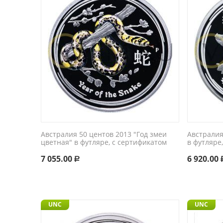
Австралия 50 центов 2013 "Год змеи
Австралия
цветная" в футляре, с сертификатом
в футляре
7 055.00
6 920.00
Р
UNC
UNC