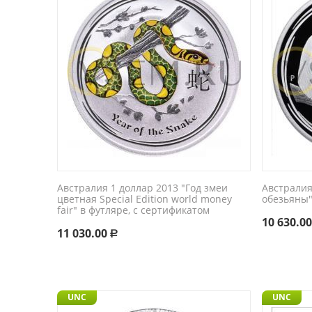
Австралия 1 доллар 2013 "Год змеи
Австралия
цветная Special Edition world money
обезьяны"
fair" в футляре, с сертификатом
10 630.0
11 030.00
Р
UNC
UNC