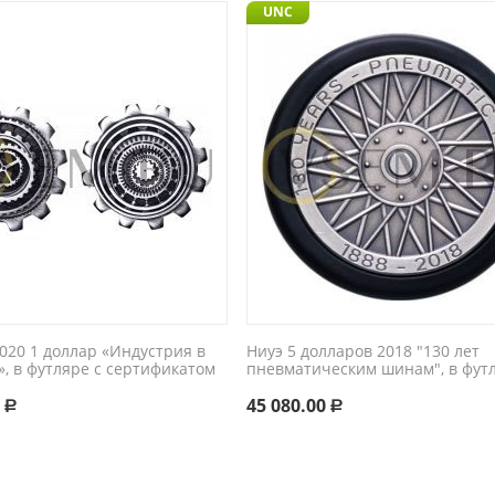
UNC
2020 1 доллар «Индустрия в
Ниуэ 5 долларов 2018 "130 лет
, в футляре с сертификатом
пневматическим шинам", в фут
0
45 080.00
Р
Р