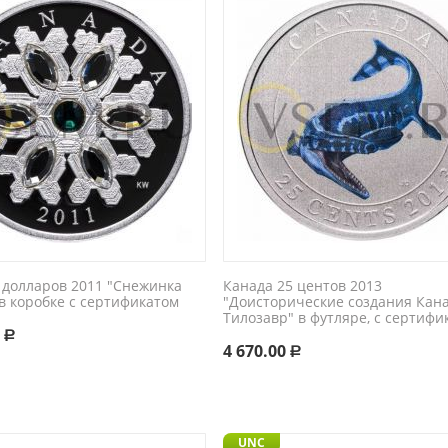
 долларов 2011 "Снежинка
Канада 25 центов 2013
 в коробке с сертификатом
"Доисторические создания Кана
Тилозавр" в футляре, с сертифи
0
Р
4 670.00
Р
UNC