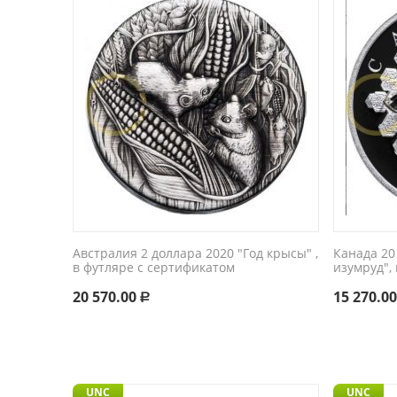
Австралия 2 доллара 2020 "Год крысы" ,
Канада 20
в футляре с сертификатом
изумруд",
20 570.00
15 270.0
Р
UNC
UNC