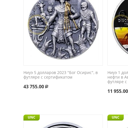
Ниуэ 5 долларов 2023 "Бог Осирис", в
Ниуэ 1 до
футляре с сертификатом
нефти в А
футляре с
43 755.00
Р
11 955.0
UNC
UNC