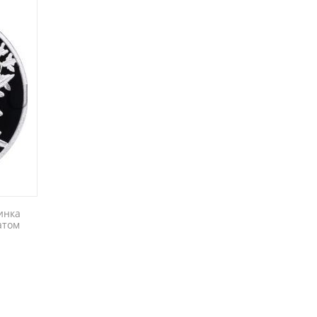
инка
атом