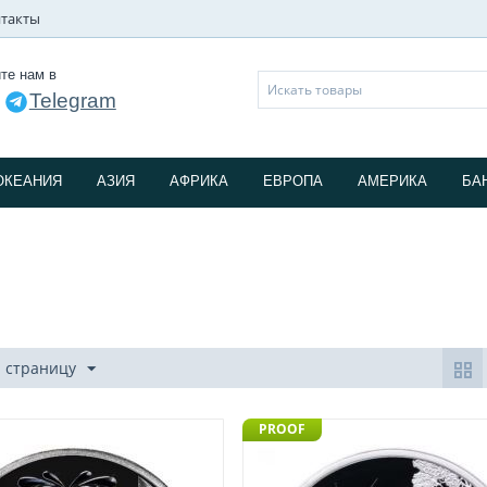
такты
те нам в
Telegram
и
ОКЕАНИЯ
АЗИЯ
АФРИКА
ЕВРОПА
АМЕРИКА
БА
а страницу
PROOF