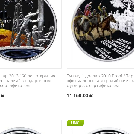
ллар 2013 "60 лет открытия
Тувалу 1 доллар 2010 Proof "Пе
встралии" в подарочном
официальные австралийские ск
 сертификатом
футляре, с сертификатом
0
11 160.00
Р
Р
UNC