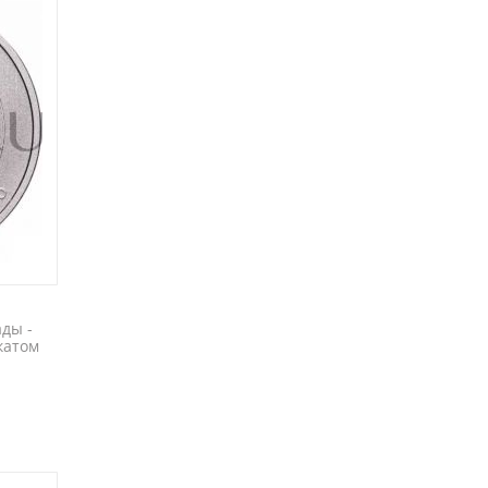
ды -
катом