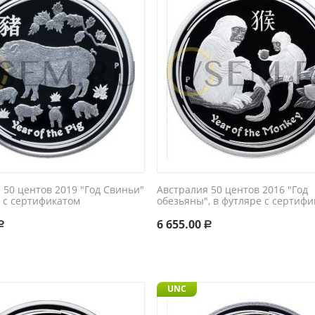
 50 центов 2019 "Год Свиньи"
Австралия 50 центов 2016 "Год
, с сертификатом
обезьяны", в футляре с сертиф
6 655.00
Р
Р
UNC