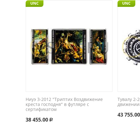
UNC
UNC
Ниуэ 3-2012 "Триптих Воздвижение
Тувалу 2-
креста господня" в футляре с
движении»
сертификатом
43 755.0
38 455.00
Р