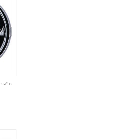
озы" в