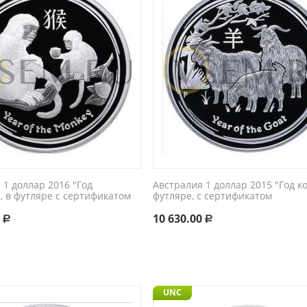
 1 доллар 2016 "Год
Австралия 1 доллар 2015 "Год к
, в футляре с сертификатом
футляре, с сертификатом
0
10 630.00
Р
Р
UNC