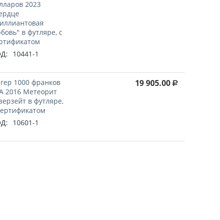
лларов 2023
ердце
иллиантовая
бовь" в футляре, с
ртификатом
Д:
10441-1
гер 1000 франков
19 905.00
Р
A 2016 Метеорит
зерзейт в футляре,
сертификатом
Д:
10601-1