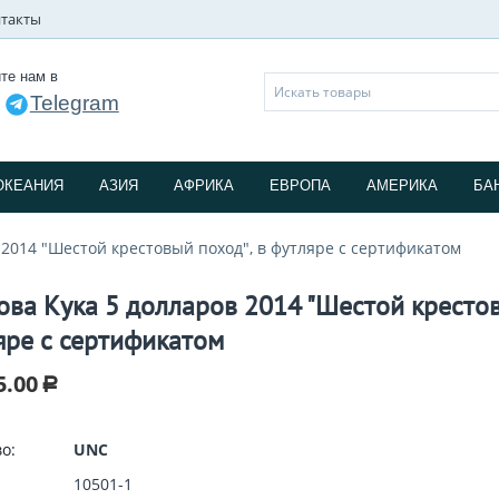
такты
те нам в
Telegram
и
ОКЕАНИЯ
АЗИЯ
АФРИКА
ЕВРОПА
АМЕРИКА
БА
 2014 "Шестой крестовый поход", в футляре с сертификатом
ова Кука 5 долларов 2014 "Шестой крестов
яре с сертификатом
5.00
Р
о:
UNC
10501-1