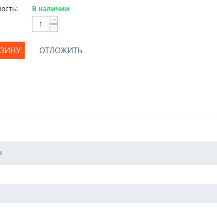
ость:
В наличии
+
−
РЗИНУ
ОТЛОЖИТЬ
ы