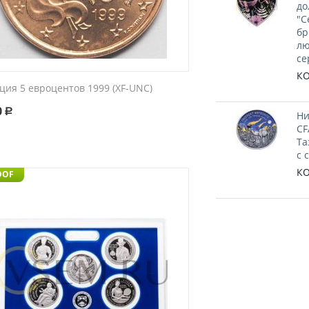
до
"С
бр
лю
се
КО
ция 5 евроцентов 1999 (XF-UNC)
0
Р
Ни
CF
Та
с 
КО
OOF