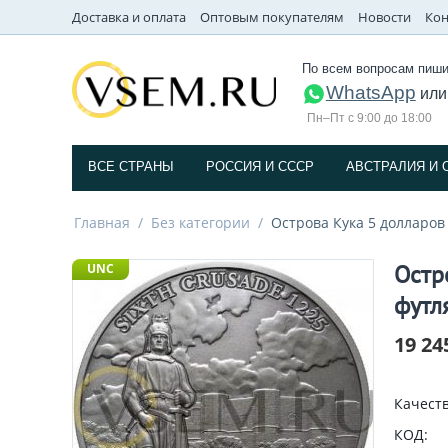
Доставка и оплата
Оптовым покупателям
Новости
Кон
По всем вопросам пиши
WhatsApp
ил
Пн–Пт с 9:00 до 18:00
ВСЕ СТРАНЫ
РОССИЯ И СССP
АВСТРАЛИЯ И 
Главная
/
Без категории
/
Острова Кука 5 долларов
Остр
UNC
футл
19 24
Качеств
КОД: