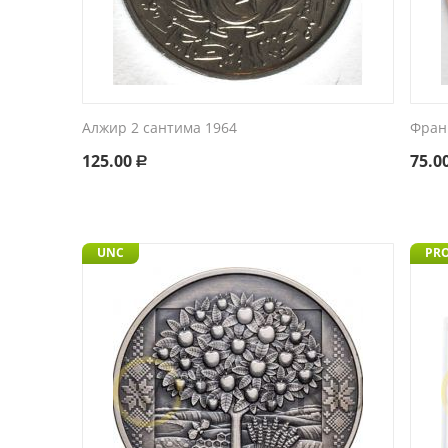
Алжир 2 сантима 1964
Фран
125.00
75.0
Р
UNC
PR