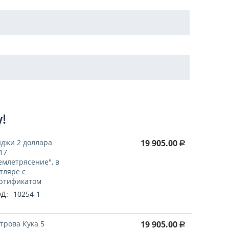
у!
джи 2 доллара
19 905.00
Р
17
емлетрясение", в
тляре с
ртификатом
Д:
10254-1
трова Кука 5
19 905.00
Р