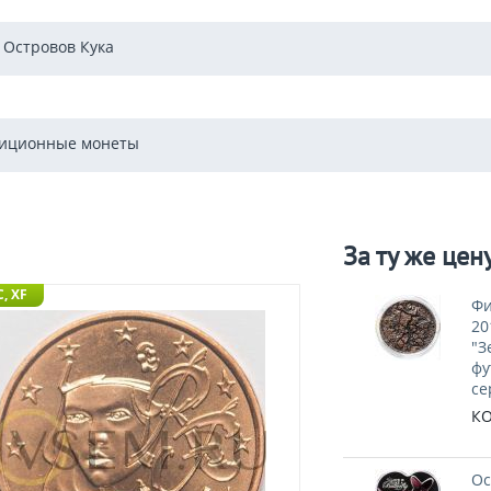
 Островов Кука
иционные монеты
За ту же цен
, XF
Фи
20
"З
фу
се
КО
Ос