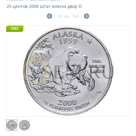
25 центов 2008 Штат Аляска двор D
39
из
764
UNC