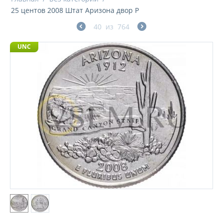
25 центов 2008 Штат Аризона двор P
40
из
764
UNC