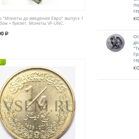
по
се
р "Монеты до введения Евро" выпуск 1
КО
бом + буклет. Монеты VF-UNC.
00
Р
Ос
до
"Т
Гр
се
C
КО