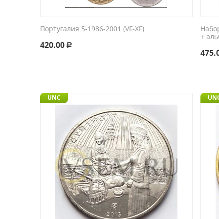
Португалия 5-1986-2001 (VF-XF)
Набо
+ аль
420.00
Р
475.
UNC
UN