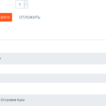
+
−
РЗИНУ
ОТЛОЖИТЬ
ы
 Островов Кука