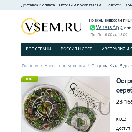
Доставка и оплата
Оптовым покупателям
Новости
Кон
По всем вопросам пиши
WhatsApp
ил
Пн–Пт с 9:00 до 18:00
ВСЕ СТРАНЫ
РОССИЯ И СССP
АВСТРАЛИЯ И 
Главная
/
Новые поступления
/
Острова Кука 5 дол
Остр
UNC
сере
23 16
КОД:
Доступн