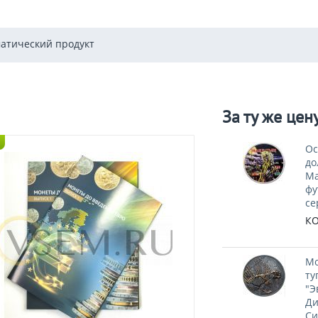
атический продукт
За ту же цен
Ос
до
Ma
фу
се
КО
Мо
ту
"Э
Ди
Си