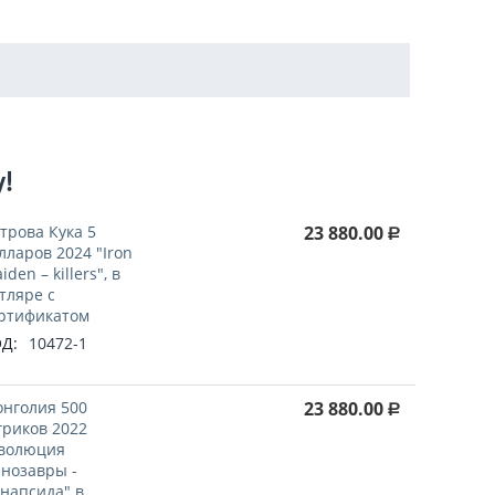
у!
трова Кука 5
23 880.00
Р
лларов 2024 "Iron
iden – killers", в
тляре с
ртификатом
Д:
10472-1
нголия 500
23 880.00
Р
гриков 2022
волюция
нозавры -
напсида" в