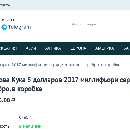
такты
те нам в
Telegram
и
ОКЕАНИЯ
АЗИЯ
АФРИКА
ЕВРОПА
АМЕРИКА
БА
ларов 2017 миллифьори сердце зеленое, серебро, в коробке
ова Кука 5 долларов 2017 миллифьори сер
бро, в коробке
5.00
Р
6185-1
ость:
В наличии