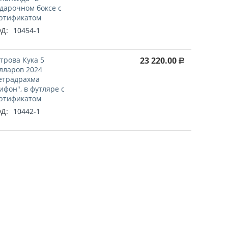
дарочном боксе с
ртификатом
Д:
10454-1
трова Кука 5
23 220.00
Р
лларов 2024
етрадрахма
ифон", в футляре с
ртификатом
Д:
10442-1