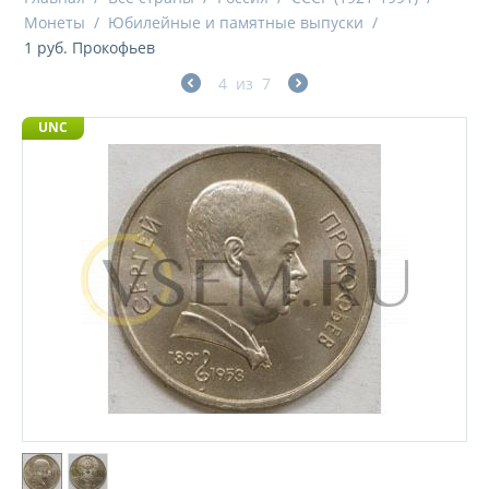
Монеты
/
Юбилейные и памятные выпуски
/
1 руб. Прокофьев
4
из
7
UNC