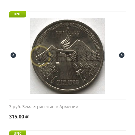
UNC
3 руб. Землетрясение в Армении
315.00
Р
UNC