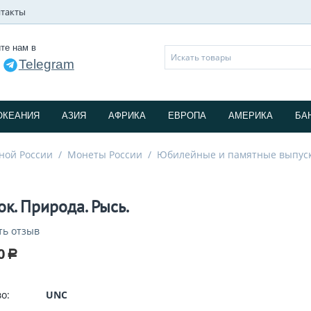
такты
те нам в
Telegram
и
ОКЕАНИЯ
АЗИЯ
АФРИКА
ЕВРОПА
АМЕРИКА
БА
ной России
/
Монеты России
/
Юбилейные и памятные выпус
ок. Природа. Рысь.
ть отзыв
0
Р
о:
UNC