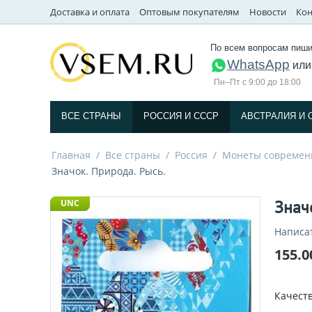
Доставка и оплата
Оптовым покупателям
Новости
Кон
По всем вопросам пиши
WhatsApp
ил
Пн–Пт с 9:00 до 18:00
ВСЕ СТРАНЫ
РОССИЯ И СССP
АВСТРАЛИЯ И 
Главная
/
Все страны
/
Россия
/
Монеты современ
Значок. Природа. Рысь.
Знач
UNC
Написа
155.0
Качеств