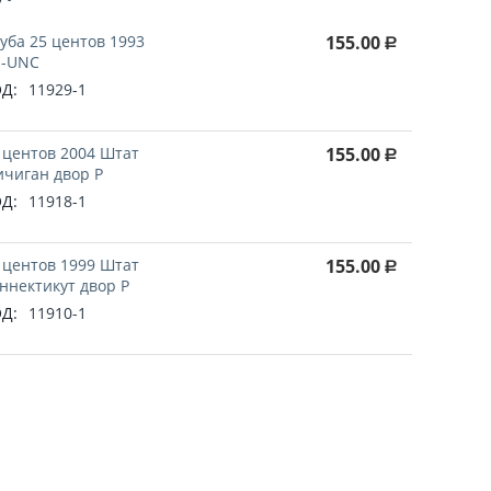
уба 25 центов 1993
155.00
Р
-UNC
Д:
11929-1
 центов 2004 Штат
155.00
Р
чиган двор P
Д:
11918-1
 центов 1999 Штат
155.00
Р
ннектикут двор P
Д:
11910-1