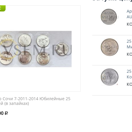
C
Ар
AU
КО
25
Ми
КО
25
Ко
КО
р Сочи 7-2011-2014 Юбилейные 25
й (в запайках)
00
Р