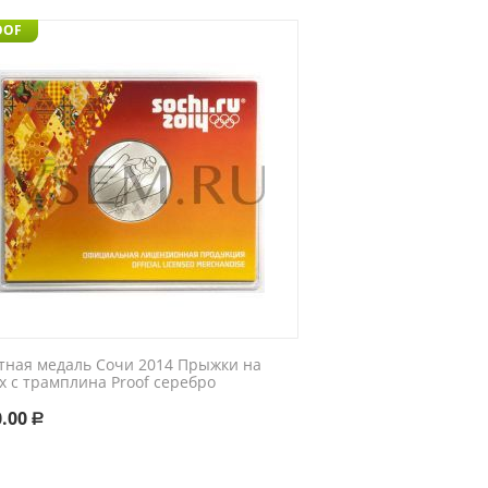
OOF
тная медаль Сочи 2014 Прыжки на
х с трамплина Proof серебро
0.00
Р