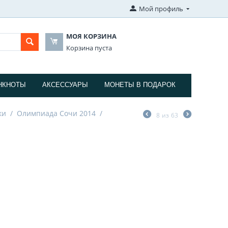
Мой профиль
МОЯ КОРЗИНА
Корзина пуста
НКНОТЫ
АКСЕССУАРЫ
МОНЕТЫ В ПОДАРОК
ки
/
Олимпиада Сочи 2014
/
8
из
63