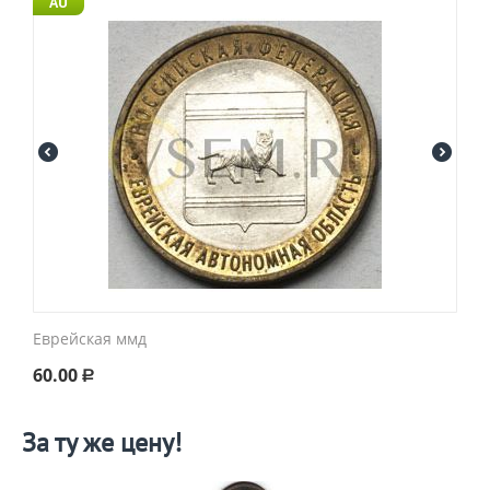
AU
Еврейская ммд
60.00
Р
За ту же цену!