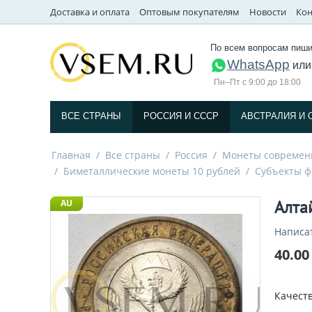
Доставка и оплата
Оптовым покупателям
Новости
Кон
По всем вопросам пиши
WhatsApp
ил
Пн–Пт с 9:00 до 18:00
ВСЕ СТРАНЫ
РОССИЯ И СССP
АВСТРАЛИЯ И 
Главная
/
Все страны
/
Россия
/
Монеты современ
/
Биметаллические монеты 10 рублей
/
Субъекты 
Алта
AU
Написа
40.00
Качеств