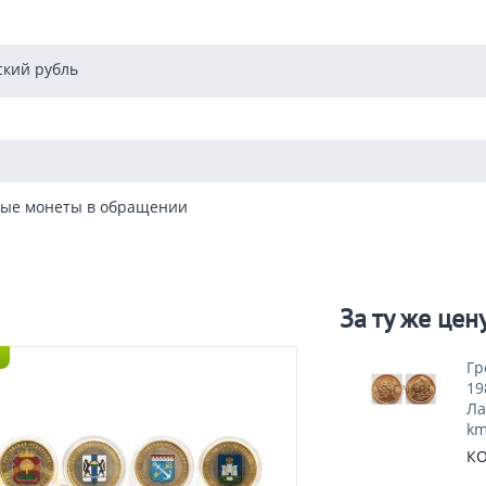
ский рубль
ые монеты в обращении
За ту же цен
Гр
19
Ла
km
КО