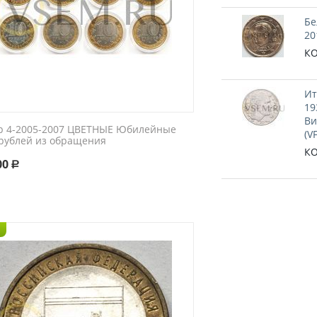
Бе
20
КО
Ит
19
Ви
р 4-2005-2007 ЦВЕТНЫЕ Юбилейные
(V
 рублей из обращения
КО
00
Р