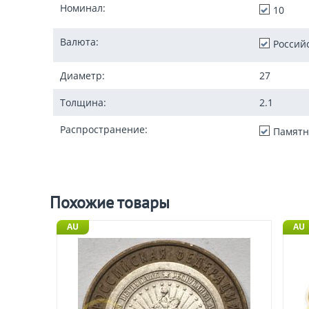
Номинал:
10
Валюта:
Россий
Диаметр:
27
Толщина:
2.1
Распространение:
Памятн
Похожие товары
AU
AU