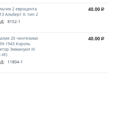
льгия 2 евроцента
40.00
Р
13 Альберт II; тип 2
Д:
8152-1
алия 20 чентезимо
40.00
Р
39-1943 Король
ктор Эммануил III
F-XF)
Д:
11804-1