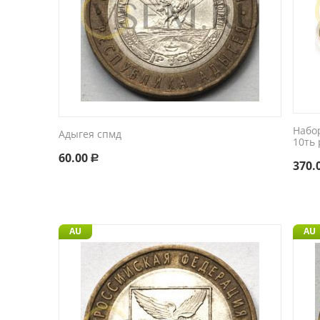
Набо
Адыгея спмд
10ть
60.00
Р
370.
AU
AU