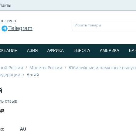
такты
те нам в
Telegram
и
ОКЕАНИЯ
АЗИЯ
АФРИКА
ЕВРОПА
АМЕРИКА
БА
ной России
/
Монеты России
/
Юбилейные и памятные выпус
федерации
/
Алтай
й
ть отзыв
Р
о:
AU