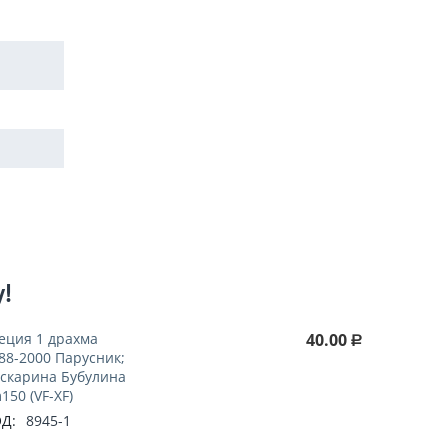
у!
еция 1 драхма
40.00
Р
88-2000 Парусник;
скарина Бубулина
150 (VF-XF)
Д:
8945-1