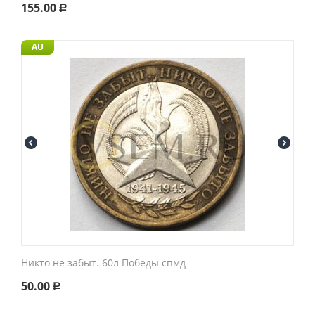
155.00
Р
AU
Никто не забыт. 60л Победы спмд
50.00
Р