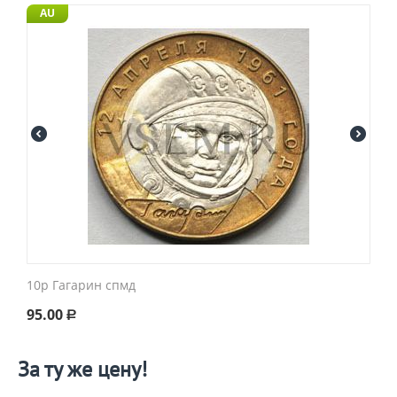
AU
10р Гагарин спмд
95.00
Р
За ту же цену!