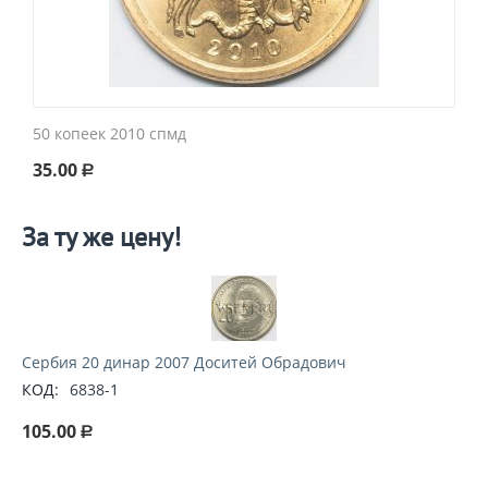
50 копеек 2010 спмд
35.00
Р
За ту же цену!
Сербия 20 динар 2007 Доситей Обрадович
КОД:
6838-1
105.00
Р