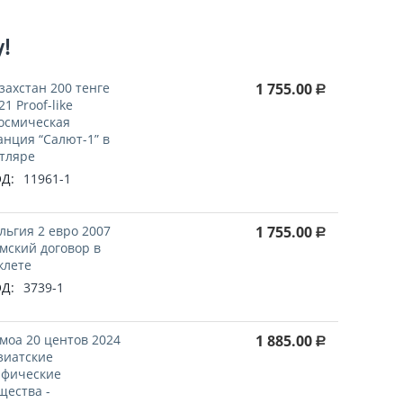
у!
захстан 200 тенге
1 755.00
Р
21 Proof-like
осмическая
анция “Салют-1” в
тляре
Д:
11961-1
льгия 2 евро 2007
1 755.00
Р
мский договор в
клете
Д:
3739-1
моа 20 центов 2024
1 885.00
Р
зиатские
фические
щества -