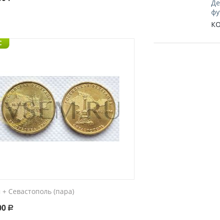
Де
фу
КО
C
 + Севастополь (пара)
00
Р