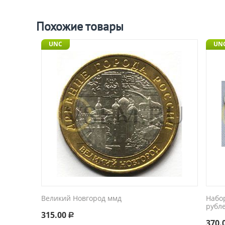
Похожие товары
UNC
UN
Великий Новгород ммд
Набо
рубл
315.00
Р
370.