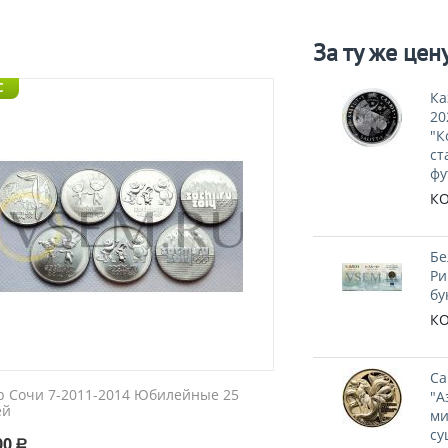
За ту же цен
C
Ка
20
"К
ст
фу
КО
Бе
Ри
бу
КО
Са
р Сочи 7-2011-2014 Юбилейные 25
"А
ей
ми
су
00
Р