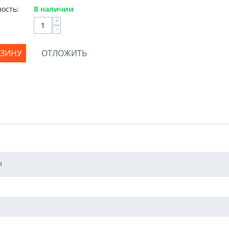
ость:
В наличии
+
−
РЗИНУ
ОТЛОЖИТЬ
ы