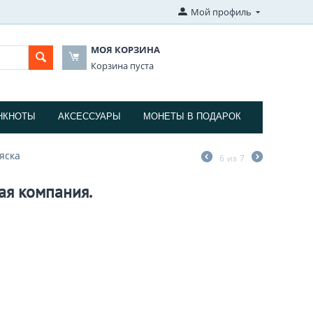
Мой профиль
МОЯ КОРЗИНА
Корзина пуста
НКНОТЫ
АКСЕССУАРЫ
МОНЕТЫ В ПОДАРОК
яска
6
из
7
ая компания.