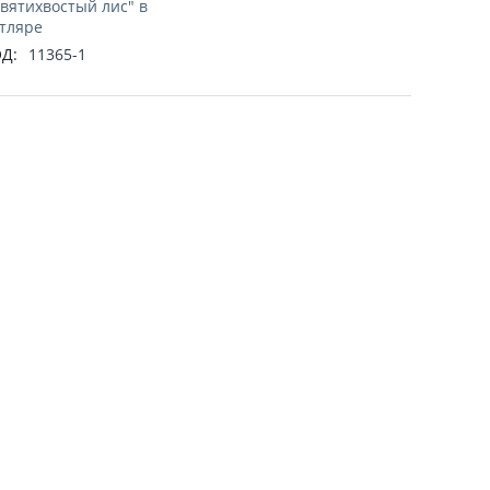
вятихвостый лис" в
тляре
Д:
11365-1