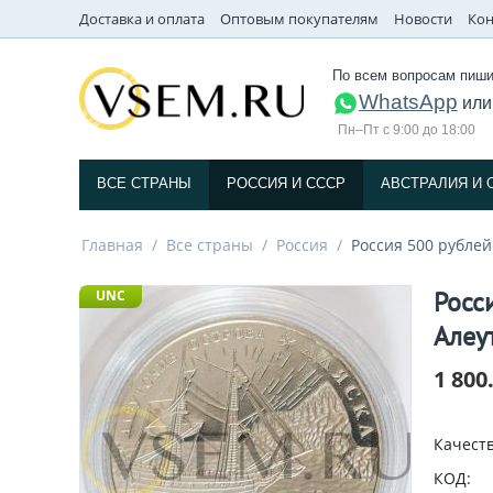
Доставка и оплата
Оптовым покупателям
Новости
Кон
По всем вопросам пиши
WhatsApp
ил
Пн–Пт с 9:00 до 18:00
ВСЕ СТРАНЫ
РОССИЯ И СССP
АВСТРАЛИЯ И 
Главная
/
Все страны
/
Россия
/
Россия 500 рублей
Росс
UNC
Алеу
1 800
Качеств
КОД: