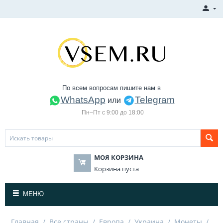
По всем вопросам пишите нам в
WhatsApp
Telegram
или
Пн–Пт с 9:00 до 18:00
МОЯ КОРЗИНА
Корзина пуста
МЕНЮ
Главная
/
Все страны
/
Европа
/
Украина
/
Монеты
/