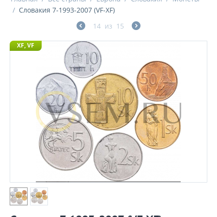
/
Словакия 7-1993-2007 (VF-XF)
14
из
15
XF, VF