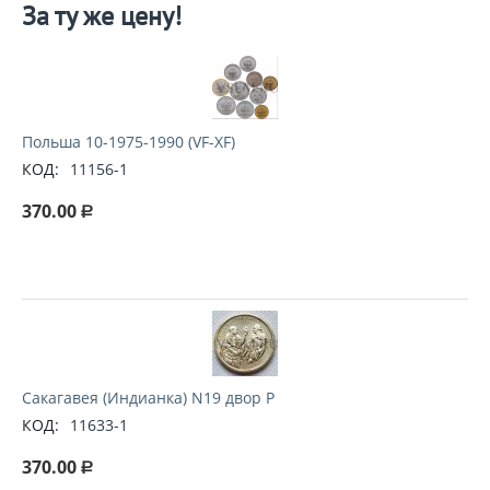
За ту же цену!
Польша 10-1975-1990 (VF-XF)
КОД:
11156-1
370.00
Р
Сакагавея (Индианка) N19 двор P
КОД:
11633-1
370.00
Р