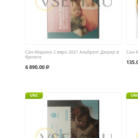
Сан-Марино 2 евро 2021 Альбрехт Дюрер в
Сан-
буклете
135.
6 890.00
Р
UNC
UN