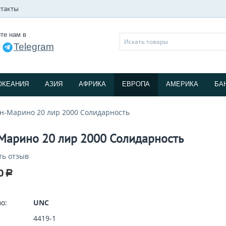
такты
те нам в
Telegram
и
ОКЕАНИЯ
АЗИЯ
АФРИКА
ЕВРОПА
АМЕРИКА
БА
н-Марино 20 лир 2000 Солидарность
Марино 20 лир 2000 Солидарность
ть отзыв
0
Р
о:
UNC
4419-1