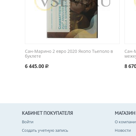
Сан-Марино 2 евро 2020 Якопо Тьеполо в
Сан-
буклете
межку
6 445.00
8 67
Р
КАБИНЕТ ПОКУПАТЕЛЯ
МАГАЗИН
Войти
О компани
Создать учетную запись
Новости