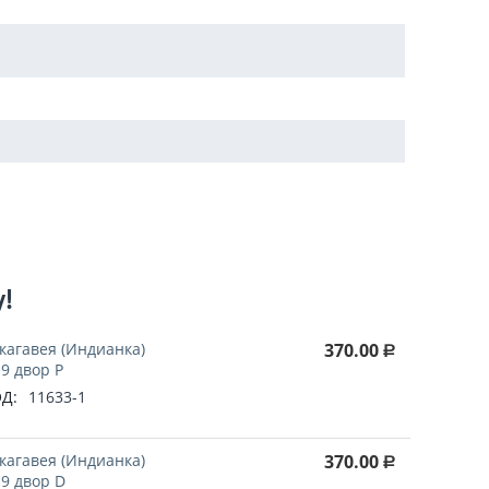
у!
кагавея (Индианка)
370.00
Р
9 двор P
Д:
11633-1
кагавея (Индианка)
370.00
Р
9 двор D