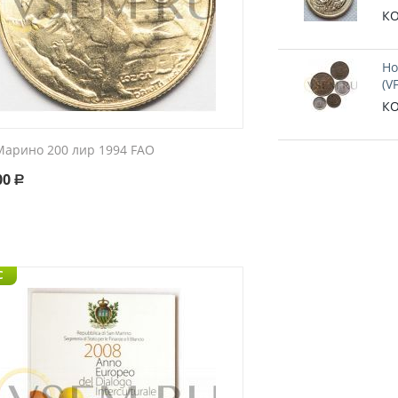
КО
Но
(V
КО
Марино 200 лир 1994 FAO
00
Р
C