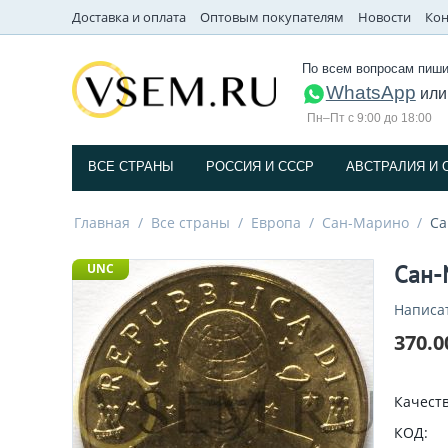
Доставка и оплата
Оптовым покупателям
Новости
Кон
По всем вопросам пиши
WhatsApp
ил
Пн–Пт с 9:00 до 18:00
ВСЕ СТРАНЫ
РОССИЯ И СССP
АВСТРАЛИЯ И 
Главная
/
Все страны
/
Европа
/
Сан-Марино
/
Са
Сан-
UNC
Написа
370.0
Качеств
КОД: