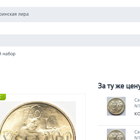
ринская лира
й набор
За ту же цен
C
Са
N1
КО
Са
N1