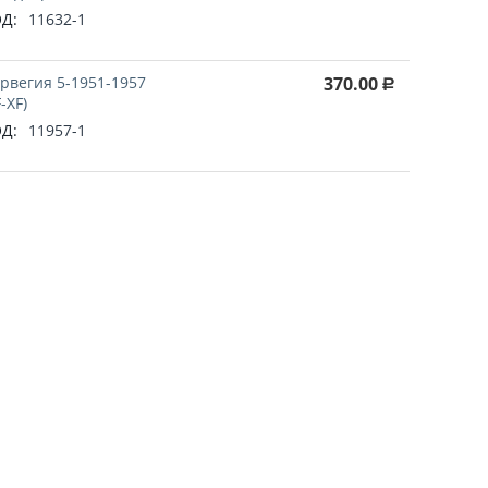
Д:
11632-1
рвегия 5-1951-1957
370.00
Р
F-XF)
Д:
11957-1