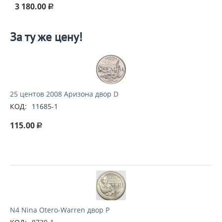
3 180.00
Р
За ту же цену!
25 центов 2008 Аризона двор D
КОД:
11685-1
115.00
Р
N4 Nina Otero-Warren двор P