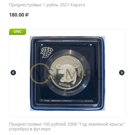
Приднестровье 1 рубль 2021 Каратэ
180.00
Р
UNC
Приднестровье 100 рублей 2008 "Год земляной крысы"
(серебро) в футляре