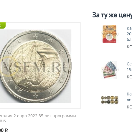
За ту же цен
C
Ка
20
бл
КО
Се
19
КО
Ка
ле
КО
угалия 2 евро 2022 35 лет программы
mus
00
Р