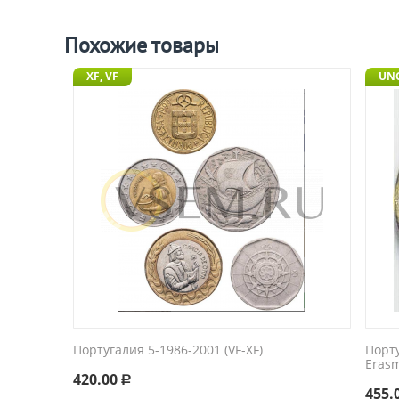
Похожие товары
XF, VF
UN
Португалия 5-1986-2001 (VF-XF)
Порт
Eras
420.00
Р
455.