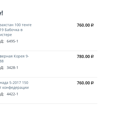
у!
захстан 100 тенге
760.00
Р
19 Бабочка в
истере
Д:
6495-1
верная Корея 9-
780.00
Р
88
Д:
3428-1
нада 5-2017 150
760.00
Р
т конфедерации
Д:
4422-1