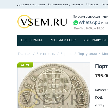
Доставка и оплата
Оптовым покупателям
Новости
Кон
По всем вопросам пиши
WhatsApp
ил
Пн–Пт с 9:00 до 18:00
ВСЕ СТРАНЫ
РОССИЯ И СССP
АВСТРАЛИЯ И 
Главная
/
Все страны
/
Европа
/
Португалия
/
Мо
Порт
XF, VF
795.0
Качеств
КОД:
Доступн