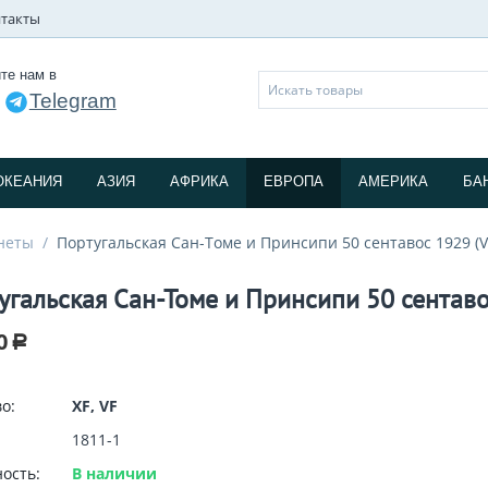
такты
те нам в
Telegram
и
ОКЕАНИЯ
АЗИЯ
АФРИКА
ЕВРОПА
АМЕРИКА
БА
неты
/
Португальская Сан-Томе и Принсипи 50 сентавос 1929 (V
угальская Сан-Томе и Принсипи 50 сентаво
0
Р
о:
XF, VF
1811-1
ость:
В наличии