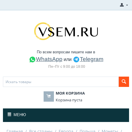
По всем вопросам пишите нам в
WhatsApp
Telegram
или
Пн–Пт с 9:00 до 18:00
МОЯ КОРЗИНА
Корзина пуста
МЕНЮ
Главная
/
Все страны
/
Европа
/
Польша
/
Монеты
/