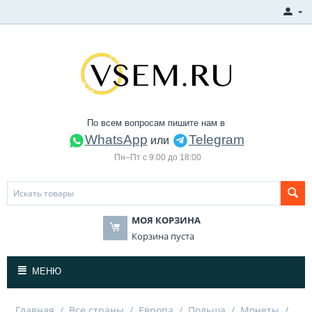
По всем вопросам пишите нам в
WhatsApp
Telegram
или
Пн–Пт с 9:00 до 18:00
МОЯ КОРЗИНА
Корзина пуста
МЕНЮ
Главная
/
Все страны
/
Европа
/
Польша
/
Монеты
/