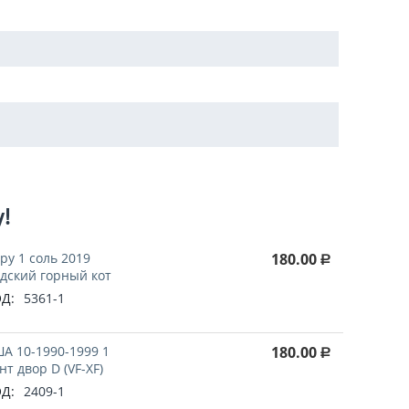
у!
ру 1 соль 2019
180.00
Р
дский горный кот
Д:
5361-1
А 10-1990-1999 1
180.00
Р
нт двор D (VF-XF)
Д:
2409-1