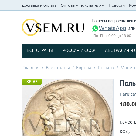
Доставка и оплата
Оптовым покупателям
Новости
Кон
По всем вопросам пиши
WhatsApp
ил
Пн–Пт с 9:00 до 18:00
ВСЕ СТРАНЫ
РОССИЯ И СССP
АВСТРАЛИЯ И 
Главная
/
Все страны
/
Европа
/
Польша
/
Монет
Поль
XF, VF
Написа
180.0
Качеств
КОД: