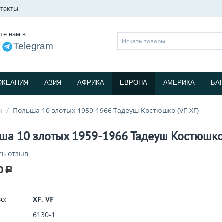
такты
те нам в
Telegram
и
ОКЕАНИЯ
АЗИЯ
АФРИКА
ЕВРОПА
АМЕРИКА
БА
ы
/
Польша 10 злотых 1959-1966 Тадеуш Костюшко (VF-XF)
ша 10 злотых 1959-1966 Тадеуш Костюшко
ть отзыв
0
Р
о:
XF, VF
6130-1