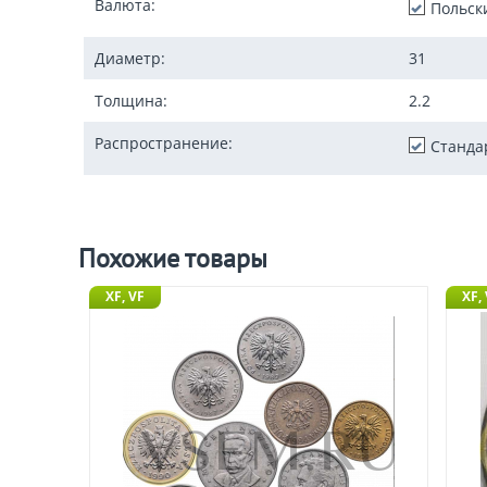
Валюта:
Польск
Диаметр:
31
Толщина:
2.2
Распространение:
Станда
Похожие товары
XF, VF
XF,