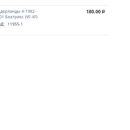
дерланды 4-1982-
180.00
Р
01 Беатрикс (VF-XF)
Д:
11955-1