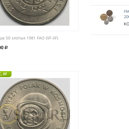
Ни
20
КО
а 50 злотых 1981 FAO (VF-XF)
00
Р
, XF