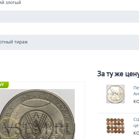
ий злотый
ртный тираж
За ту же цен
 VF
Пе
Ан
КО
СШ
це
КО