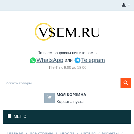
По всем вопросам пишите нам в
WhatsApp
Telegram
или
Пн–Пт с 9:00 до 18:00
МОЯ КОРЗИНА
Корзина пуста
МЕНЮ
Главная
/
Все страны
/
Европа
/
Латвия
/
Монеты
/