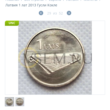
Латвия 1 лат 2013 Гусли Кокле
29
из
52
UNC