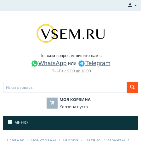
По всем вопросам пишите нам в
WhatsApp
Telegram
или
Пн–Пт с 9:00 до 18:00
МОЯ КОРЗИНА
Корзина пуста
МЕНЮ
Главная
/
Все страны
/
Европа
/
Латвия
/
Монеты
/