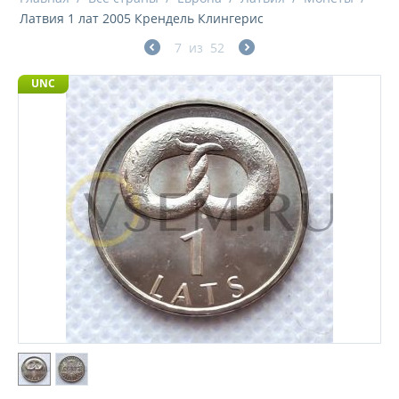
Латвия 1 лат 2005 Крендель Клингерис
7
из
52
UNC