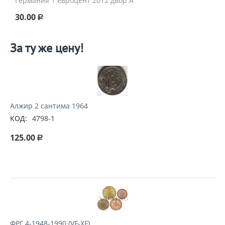
Германия 1 евроцент 2012 двор A
30.00
Р
За ту же цену!
Алжир 2 сантима 1964
КОД:
4798-1
125.00
Р
ФРГ 4-1948-1990 (VF-XF)